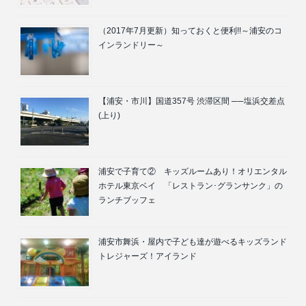
（2017年7月更新）知っておくと便利!!～浦安のコ
インランドリー～
【浦安・市川】国道357号 渋滞区間 ──塩浜交差点
(上り)
浦安で子育て② キッズルームあり！オリエンタル
ホテル東京ベイ 「レストラン･グランサンク」の
ランチブッフェ
浦安市舞浜・屋内で子ども達が遊べるキッズランド
トレジャーズ！アイランド