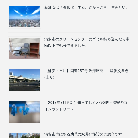
新浦安は「液状化」する。だからこそ、住みたい。
浦安市のクリーンセンターにゴミを持ち込んだら半
額以下で処分できました。
【浦安・市川】国道357号 渋滞区間 ──塩浜交差点
(上り)
（2017年7月更新）知っておくと便利!!～浦安のコ
インランドリー～
浦安市内にある幼児の水遊び施設のご紹介です