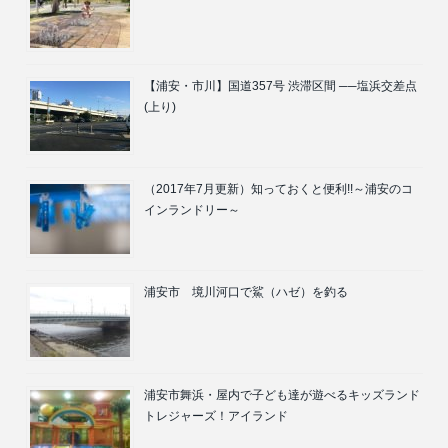
【浦安・市川】国道357号 渋滞区間 ──塩浜交差点
(上り)
（2017年7月更新）知っておくと便利!!～浦安のコ
インランドリー～
浦安市 境川河口で鯊（ハゼ）を釣る
浦安市舞浜・屋内で子ども達が遊べるキッズランド
トレジャーズ！アイランド