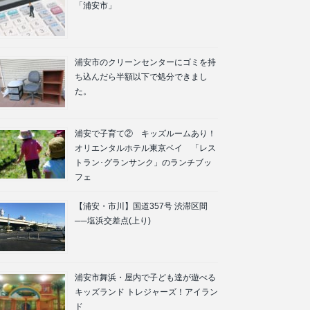
「浦安市」
浦安市のクリーンセンターにゴミを持
ち込んだら半額以下で処分できまし
た。
浦安で子育て② キッズルームあり！
オリエンタルホテル東京ベイ 「レス
トラン･グランサンク」のランチブッ
フェ
【浦安・市川】国道357号 渋滞区間
──塩浜交差点(上り)
浦安市舞浜・屋内で子ども達が遊べる
キッズランド トレジャーズ！アイラン
ド