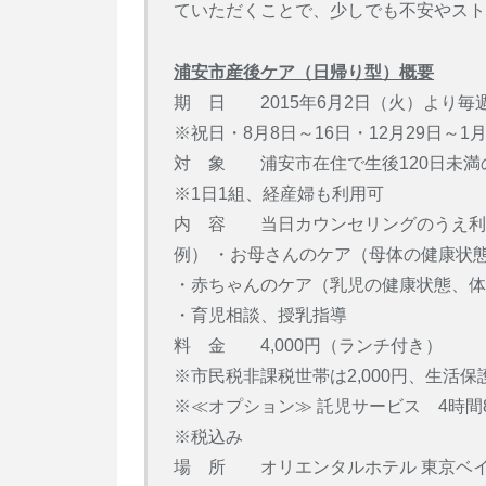
ていただくことで、少しでも不安やス
浦安市産後ケア（日帰り型）概要
期 日 2015年6月2日（火）より毎週
※祝日・8月8日～16日・12月29日～1
対 象 浦安市在住で生後120日未満
※1日1組、経産婦も利用可
内 容 当日カウンセリングのうえ利
例） ・お母さんのケア（母体の健康状
・赤ちゃんのケア（乳児の健康状態、
・育児相談、授乳指導
料 金 4,000円（ランチ付き）
※市民税非課税世帯は2,000円、生活
※≪オプション≫ 託児サービス 4時間
※税込み
場 所 オリエンタルホテル 東京ベ