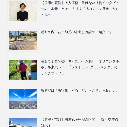
【採用の裏側】求人原稿に書けない社員インタビュ
ーの「本音」とは。「ゴリゴリのノルマ営業」から
の脱出
浦安市内にある幼児の水遊び施設のご紹介です
浦安で子育て② キッズルームあり！オリエンタル
ホテル東京ベイ 「レストラン･グランサンク」の
ランチブッフェ
新浦安は「液状化」する。だからこそ、住みたい。
【浦安・市川】国道357号 渋滞区間 ──塩浜交差点
(上り)