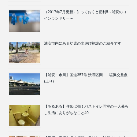
（2017年7月更新）知っておくと便利!!～浦安のコ
インランドリー～
浦安市内にある幼児の水遊び施設のご紹介です
【浦安・市川】国道357号 渋滞区間 ──塩浜交差点
(上り)
【あるある】住めば都！バストイレ同室の一人暮ら
し生活にありがちなこと40