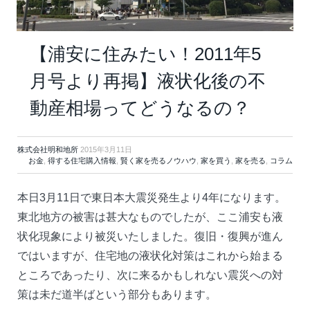
【浦安に住みたい！2011年5
月号より再掲】液状化後の不
動産相場ってどうなるの？
株式会社明和地所
2015年3月11日
お金
,
得する住宅購入情報
,
賢く家を売るノウハウ
,
家を買う
,
家を売る
,
コラム
本日3月11日で東日本大震災発生より4年になります。
東北地方の被害は甚大なものでしたが、ここ浦安も液
状化現象により被災いたしました。復旧・復興が進ん
ではいますが、住宅地の液状化対策はこれから始まる
ところであったり、次に来るかもしれない震災への対
策は未だ道半ばという部分もあります。