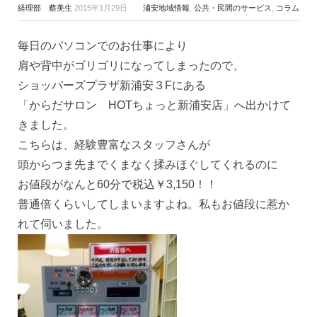
経理部 蔡美生
2015年1月29日
浦安地域情報
,
公共・民間のサービス
,
コラム
毎日のパソコンでのお仕事により
肩や背中がゴリゴリになってしまったので、
ショッパーズプラザ新浦安３Fにある
「からだサロン HOTちょっと新浦安店」へ出かけて
きました。
こちらは、経験豊富なスタッフさんが
頭からつま先までくまなく揉みほぐしてくれるのに
お値段がなんと60分で税込￥3,150！！
普通倍くらいしてしまいますよね。私もお値段に惹か
れて伺いました。