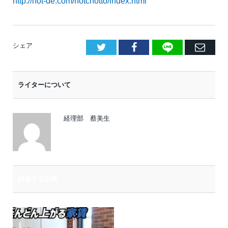
http://hot-de.com/hotchotto/index.html
LINE
Facebook
E
シェア
メ
ー
ライターについて
ル
経理部 蔡美生
関連する記事