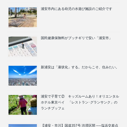
浦安市内にある幼児の水遊び施設のご紹介です
国民健康保険料がブッチギリで安い「浦安市」
新浦安は「液状化」する。だからこそ、住みたい。
浦安で子育て② キッズルームあり！オリエンタル
ホテル東京ベイ 「レストラン･グランサンク」の
ランチブッフェ
【浦安・市川】国道357号 渋滞区間 ──塩浜交差点