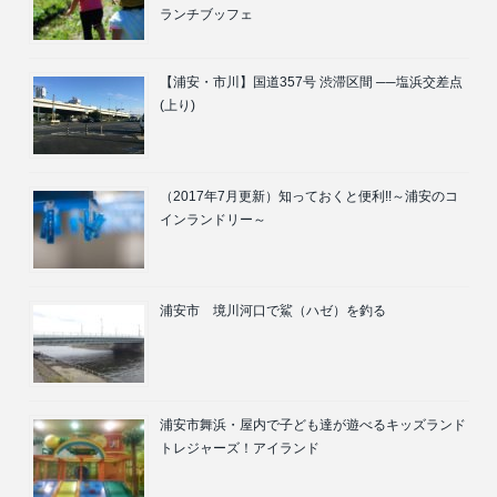
ランチブッフェ
【浦安・市川】国道357号 渋滞区間 ──塩浜交差点
(上り)
（2017年7月更新）知っておくと便利!!～浦安のコ
インランドリー～
浦安市 境川河口で鯊（ハゼ）を釣る
浦安市舞浜・屋内で子ども達が遊べるキッズランド
トレジャーズ！アイランド