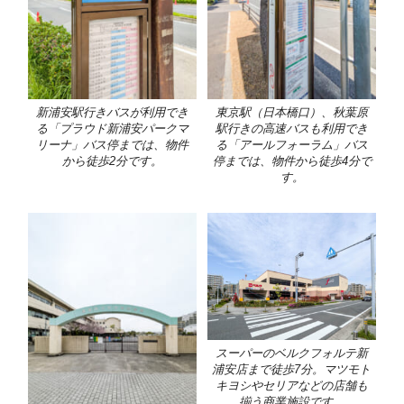
新浦安駅行きバスが利用でき
東京駅（日本橋口）、秋葉原
る「プラウド新浦安パークマ
駅行きの高速バスも利用でき
リーナ」バス停までは、物件
る「アールフォーラム」バス
から徒歩2分です。
停までは、物件から徒歩4分で
す。
スーパーのベルクフォルテ新
浦安店まで徒歩7分。マツモト
キヨシやセリアなどの店舗も
揃う商業施設です。