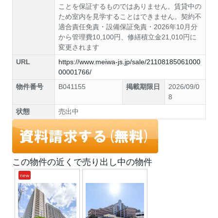
ことを保証するものではありません。賃貸中の
ため室内を見学することはできません。契約不
適合責任免責・設備保証免責・2026年10月分
から管理費10,100円、修繕積立金21,010円に
変更されます
URL
https://www.meiwa-js.jp/sale/21108185061000
00001766/
物件番号
B041155
掲載期限日
2026/09/0
8
状態
売出中
この物件の近くで売り出し中の物件
new