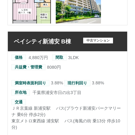
ベイシティ新浦安 B棟
中古マンション
4,880万円
3LDK
価格
間取
8080円
共益費・管理費
3.88%
3.88%
満室時表面利回り
現行利回り
千葉県浦安市日の出3丁目
所在地
交通
ＪＲ京葉線 新浦安駅
バス(プラウド新浦安パークマリー
ナ 乗6分 停歩2分)
東京メトロ東西線 浦安駅
バス(海風の街 乗13分 停歩10
分)