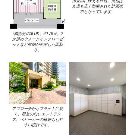
街並みに映える外観。周辺は
歩道も広く整備された計画都
市となっています。
7階部分の3LDK、80.79㎡。2
か所のウォークインクローゼ
ットなど収納が充実した間取
り。
アプローチからフラットに続
く、段差のないエントラン
ス。ベビーカーの移動もしや
すい設計です。