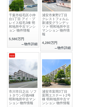
千葉市稲毛区小仲
浦安市東野2丁目
台1丁目 アイ・プ
クレストフォルム
レイス稲毛3棟 明
新浦安グランデッ
和地所中古マンシ
ツァ 明和地所中古
ョン 物件情報
マンション 物件情
報
5,580万円
4,280万円
→物件詳細
→物件詳細
new
市川市日之出 ソフ
浦安市富岡3丁目
トタウン行徳A棟
富岡エステート2号
明和地所中古マン
棟 明和地所中古マ
ション 物件情報
ンション 物件情報