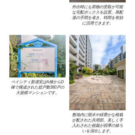
外出時にも荷物の受取が可能
な宅配ボックスを設置。再配
達の手間を省き、時間を有効
に活用できます。
ベイシティ新浦安はA棟からD
棟で構成された総戸数380戸の
大規模マンションです。
敷地内に噴水や緑豊かな植栽
が配された共用部。美しく手
入れされた植栽が四季の移ろ
いを演出します。