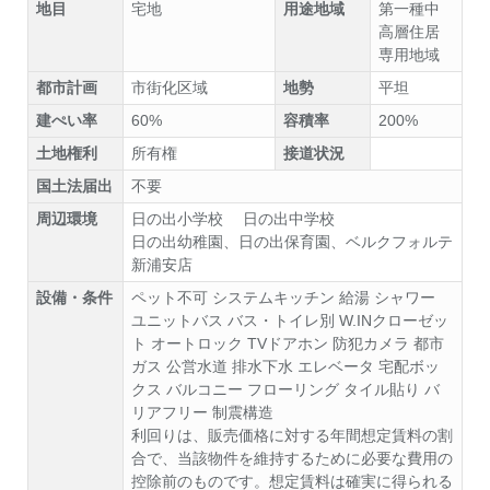
地目
宅地
用途地域
第一種中
高層住居
専用地域
都市計画
市街化区域
地勢
平坦
建ぺい率
60%
容積率
200%
土地権利
所有権
接道状況
国土法届出
不要
周辺環境
日の出小学校 日の出中学校
日の出幼稚園、日の出保育園、ベルクフォルテ
新浦安店
設備・条件
ペット不可
システムキッチン
給湯
シャワー
ユニットバス
バス・トイレ別
W.INクローゼッ
ト
オートロック
TVドアホン
防犯カメラ
都市
ガス
公営水道
排水下水
エレベータ
宅配ボッ
クス
バルコニー
フローリング
タイル貼り
バ
リアフリー
制震構造
利回りは、販売価格に対する年間想定賃料の割
合で、当該物件を維持するために必要な費用の
控除前のものです。想定賃料は確実に得られる