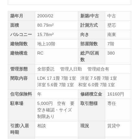
築年月
2000/02
新築/中古
中古
面積
80.79m²
計測方式
壁芯
バルコニー
15.78m²
向き
南東
建物階数
地上10階
部屋階数
7階
建物構造
RC
総戸/区画
380
数
管理形態
全部委託 管理人日勤 管理組合有
間取内容
LDK 17.1畳 7階 1室
洋室 7.5畳 7階 1室
洋室 5.6畳 7階 1室
和室 6.0畳 7階 1室
住宅保険料
年
修繕積立金
16160円
駐車場
5,000円 空有 要
取引態様
専任
空き確認・サイズ
制限あり
引渡/入居
相談
現況
賃貸中
時期