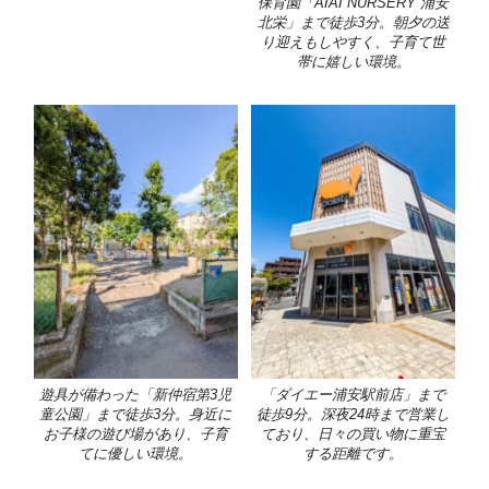
保育園「AIAI NURSERY 浦安
北栄」まで徒歩3分。朝夕の送
り迎えもしやすく、子育て世
帯に嬉しい環境。
遊具が備わった「新仲宿第3児
「ダイエー浦安駅前店」まで
童公園」まで徒歩3分。身近に
徒歩9分。深夜24時まで営業し
お子様の遊び場があり、子育
ており、日々の買い物に重宝
てに優しい環境。
する距離です。