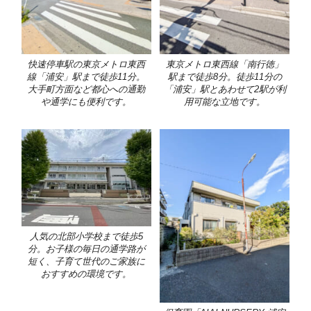
快速停車駅の東京メトロ東西
東京メトロ東西線「南行徳」
線「浦安」駅まで徒歩11分。
駅まで徒歩8分。徒歩11分の
大手町方面など都心への通勤
「浦安」駅とあわせて2駅が利
や通学にも便利です。
用可能な立地です。
人気の北部小学校まで徒歩5
分。お子様の毎日の通学路が
短く、子育て世代のご家族に
おすすめの環境です。