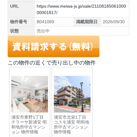
URL
https://www.meiwa-js.jp/sale/21108185061000
00001817/
物件番号
B041089
掲載期限日
2026/09/30
状態
売出中
この物件の近くで売り出し中の物件
浦安市東野1丁目
浦安市北栄1丁目
テラーサ新浦安 明
コスモ浦安 明和地
和地所中古マンシ
所中古マンション
ョン 物件情報
物件情報