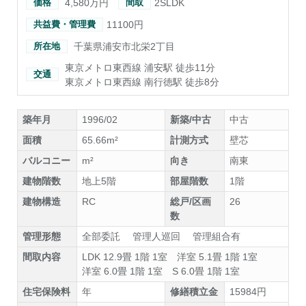
4,580万円
2SLDK
価格
間取
11100円
共益費・管理費
千葉県浦安市北栄2丁目
所在地
東京メトロ東西線 浦安駅 徒歩11分
交通
東京メトロ東西線 南行徳駅 徒歩8分
築年月
1996/02
新築/中古
中古
面積
65.66m²
計測方式
壁芯
バルコニー
m²
向き
南東
建物階数
地上5階
部屋階数
1階
建物構造
RC
総戸/区画
26
数
管理形態
全部委託 管理人巡回 管理組合有
間取内容
LDK 12.9畳 1階 1室
洋室 5.1畳 1階 1室
洋室 6.0畳 1階 1室
S 6.0畳 1階 1室
住宅保険料
年
修繕積立金
15984円