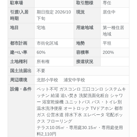
駐車場
取引態様
専任
引渡/入居
期日指定 2026/10
現況
居住中
時期
下旬
地目
宅地
用途地域
第一種住居
地域
都市計画
市街化区域
地勢
平坦
建ぺい率
60%
容積率
200%
土地権利
所有権
接道状況
国土法届出
不要
周辺環境
北部小学校 浦安中学校
設備・条件
ペット不可
ガスコンロ
三口コンロ
システムキ
ッチン
給湯
追い焚き
洗髪洗面化粧台
シャワ
ー
浴室乾燥機
ユニットバス
バス・トイレ別
温水洗浄便座
オートロック
TVドアホン
都市
ガス
公営水道
排水下水
エレベータ
宅配ボッ
クス
フローリング
テラス10.05㎡・専用庭30.15㎡・専用庭使用
料2,110円