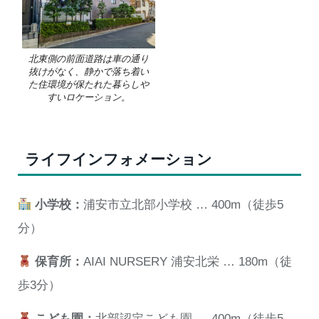
北東側の前面道路は車の通り
抜けがなく、静かで落ち着い
た住環境が保たれた暮らしや
すいロケーション。
ライフインフォメーション
小学校：
浦安市立北部小学校 … 400m（徒歩5
分）
保育所：
AIAI NURSERY 浦安北栄 … 180m（徒
歩3分）
こども園：
北部認定こども園 … 400m（徒歩5