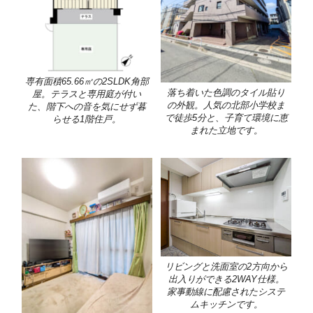
専有面積65.66㎡の2SLDK角部
落ち着いた色調のタイル貼り
屋。テラスと専用庭が付い
の外観。人気の北部小学校ま
た、階下への音を気にせず暮
で徒歩5分と、子育て環境に恵
らせる1階住戸。
まれた立地です。
リビングと洗面室の2方向から
出入りができる2WAY仕様。
家事動線に配慮されたシステ
ムキッチンです。