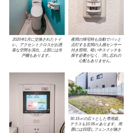
2020年1月に交換されたトイ
夜間の帰宅時も自動でパッと
レ。アクセントクロスがお洒
点灯する玄関の人感センサー
落な空間を演出。上部には吊
付き照明。暗い中スイッチを
戸棚もあります。
探す必要がなく、消し忘れの
心配もありません。
30.15㎡の広々とした専用庭。
テラスも10.05㎡あります。周
囲には目隠しフェンスが施さ