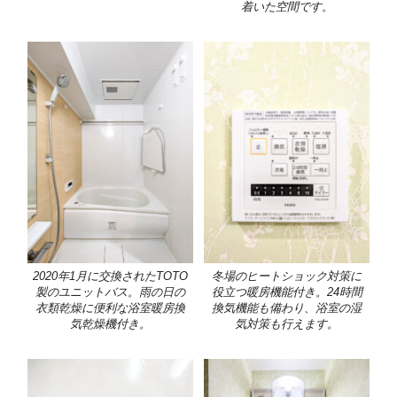
着いた空間です。
2020年1月に交換されたTOTO
冬場のヒートショック対策に
製のユニットバス。雨の日の
役立つ暖房機能付き。24時間
衣類乾燥に便利な浴室暖房換
換気機能も備わり、浴室の湿
気乾燥機付き。
気対策も行えます。