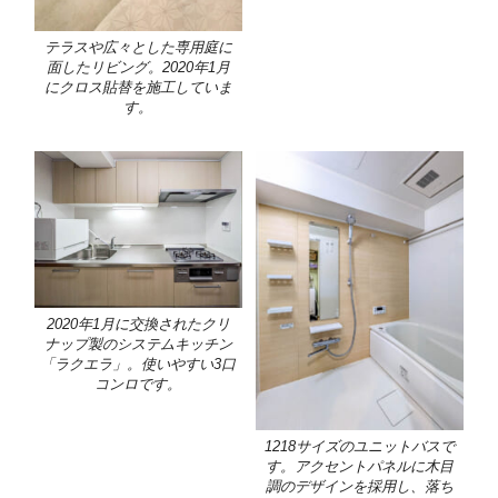
テラスや広々とした専用庭に
面したリビング。2020年1月
にクロス貼替を施工していま
す。
2020年1月に交換されたクリ
ナップ製のシステムキッチン
「ラクエラ」。使いやすい3口
コンロです。
1218サイズのユニットバスで
す。アクセントパネルに木目
調のデザインを採用し、落ち