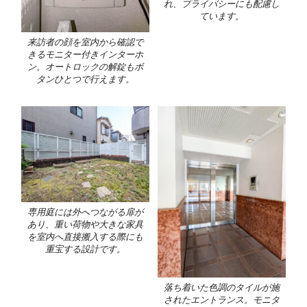
れ、プライバシーにも配慮し
ています。
来訪者の顔を室内から確認で
きるモニター付きインターホ
ン。オートロックの解錠もボ
タンひとつで行えます。
専用庭には外へつながる扉が
あり、重い荷物や大きな家具
を室内へ直接搬入する際にも
重宝する設計です。
落ち着いた色調のタイルが施
されたエントランス。モニタ