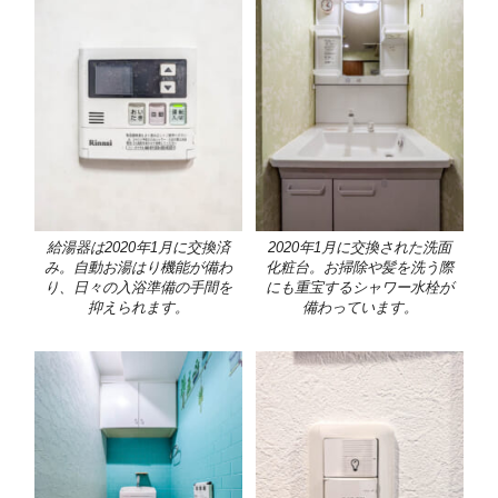
給湯器は2020年1月に交換済
2020年1月に交換された洗面
み。自動お湯はり機能が備わ
化粧台。お掃除や髪を洗う際
り、日々の入浴準備の手間を
にも重宝するシャワー水栓が
抑えられます。
備わっています。