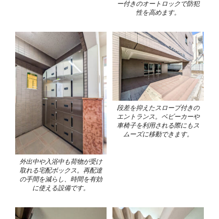
ー付きのオートロックで防犯
性を高めます。
段差を抑えたスロープ付きの
エントランス。ベビーカーや
車椅子を利用される際にもス
ムーズに移動できます。
外出中や入浴中も荷物が受け
取れる宅配ボックス。再配達
の手間を減らし、時間を有効
に使える設備です。