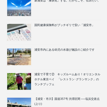
新浦安は「液状化」する。だからこそ、住みたい。
国民健康保険料がブッチギリで安い「浦安市」
浦安市内にある幼児の水遊び施設のご紹介です
浦安で子育て② キッズルームあり！オリエンタル
ホテル東京ベイ 「レストラン･グランサンク」の
ランチブッフェ
【浦安・市川】国道357号 渋滞区間 ──塩浜交差点
(上り)