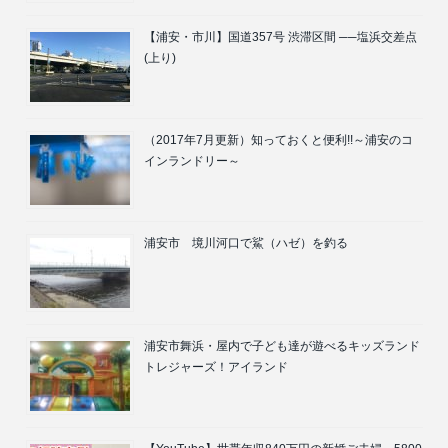
【浦安・市川】国道357号 渋滞区間 ──塩浜交差点
(上り)
（2017年7月更新）知っておくと便利!!～浦安のコ
インランドリー～
浦安市 境川河口で鯊（ハゼ）を釣る
浦安市舞浜・屋内で子ども達が遊べるキッズランド
トレジャーズ！アイランド