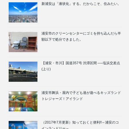
新浦安は「液状化」する。だからこそ、住みたい。
浦安市のクリーンセンターにゴミを持ち込んだら半
額以下で処分できました。
【浦安・市川】国道357号 渋滞区間 ──塩浜交差点
(上り)
浦安市舞浜・屋内で子ども達が遊べるキッズランド
トレジャーズ！アイランド
（2017年7月更新）知っておくと便利!!～浦安のコ
インランドリー～