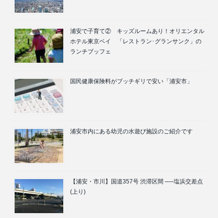
浦安で子育て② キッズルームあり！オリエンタル
ホテル東京ベイ 「レストラン･グランサンク」の
ランチブッフェ
国民健康保険料がブッチギリで安い「浦安市」
浦安市内にある幼児の水遊び施設のご紹介です
【浦安・市川】国道357号 渋滞区間 ──塩浜交差点
(上り)