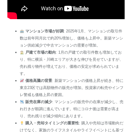
マンション市場が好調
: 2025年1月、マンションの取引件
数は前年同月比で約20%増加し、価格も上昇中。新築マンシ
ョン供給減少で中古マンションの需要が増加。
戸建て市場の動向
: 1月の戸建ての取引件数も増加してお
り、特に横浜・川崎エリアが大きな伸びを見せていますが、
売れ残り物件が増えており、価格の安定が求められていま
す。
価格高騰の背景
: 新築マンションの価格上昇が続き、特に
東京23区では高額物件の販売が増加。投資家の転売やインフ
レ警戒も価格上昇の要因。
販売在庫の減少
: マンションの販売中の在庫が減少し、売
れ行きが順調に進んでいます。特にコロナ後は需要が高ま
り、売れ残りが減少傾向にあります。
購入・売却タイミングの重要性
: 購入や売却は市場動向だ
けでなく、家族のライフスタイルやライフイベントにも基づ