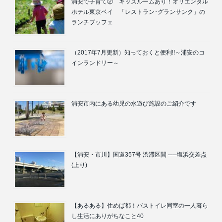
浦安で子育て② キッズルームあり！オリエンタル
ホテル東京ベイ 「レストラン･グランサンク」の
ランチブッフェ
（2017年7月更新）知っておくと便利!!～浦安のコ
インランドリー～
浦安市内にある幼児の水遊び施設のご紹介です
【浦安・市川】国道357号 渋滞区間 ──塩浜交差点
(上り)
【あるある】住めば都！バストイレ同室の一人暮ら
し生活にありがちなこと40