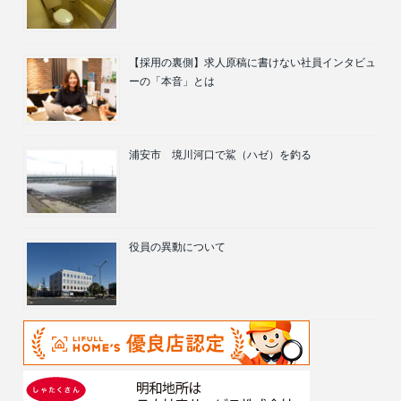
【採用の裏側】求人原稿に書けない社員インタビュ
ーの「本音」とは
浦安市 境川河口で鯊（ハゼ）を釣る
役員の異動について