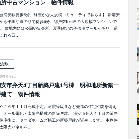
地所中古マンション 物件情報
新浦安駅徒歩6分、緑豊かな大規模コミュニティで暮らす】 新浦安
から平坦な道のりで徒歩6分。総戸数976戸の大規模マンションで
。 敷地内には公園や集会所、夏季限定の子供用プールがあり、緑
ふれる四…
浜駅
026年8月2日
浦安市弁天4丁目新築戸建1号棟 明和地所新築一
戸建て 物件情報
０２６年１１月完成予定。耐震等級３など先進の住宅性能を備え
、オール電化・太陽光搭載の新築戸建。 浦安市弁天４丁目の閑静
住宅街に、ヤマダホームズ施工の新築戸建が誕生します。 本物件
太陽光パネルを…