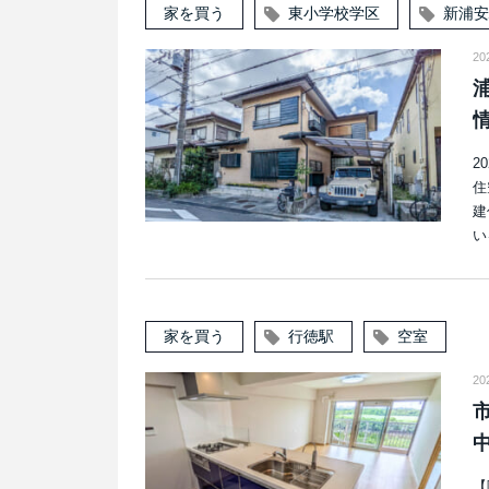
家を買う
東小学校学区
新浦安
2
2
住
建
い
家を買う
行徳駅
空室
2
【