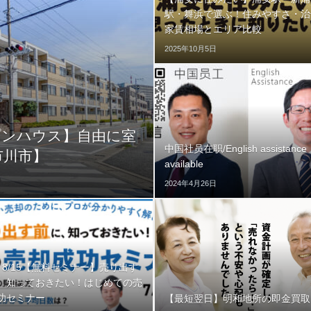
駅・舞浜で選ぶ！住みやすさ・治
家賃相場とエリア比較
2025年10月5日
プンハウス】自由に室
中国社员在职/English assistance
市川市】
available
2024年4月26日
8, 8/15【無料セミナー】売り出す
、知っておきたい！はじめての売
功セミナー
【最短翌日】明和地所の即金買取