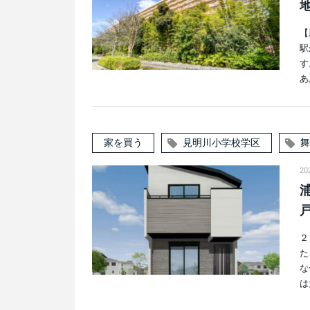
【
駅
す
あ
家を買う
見明川小学校学区
舞
2
２
た
な
は