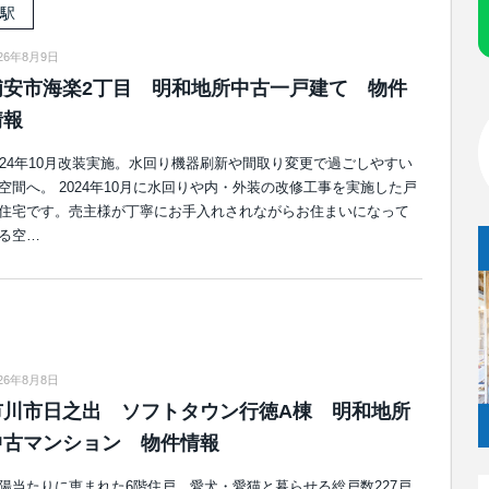
駅
026年8月9日
浦安市海楽2丁目 明和地所中古一戸建て 物件
情報
024年10月改装実施。水回り機器刷新や間取り変更で過ごしやすい
空間へ。 2024年10月に水回りや内・外装の改修工事を実施した戸
住宅です。売主様が丁寧にお手入れされながらお住まいになって
る空…
026年8月8日
市川市日之出 ソフトタウン行徳A棟 明和地所
中古マンション 物件情報
陽当たりに恵まれた6階住戸。愛犬・愛猫と暮らせる総戸数227戸