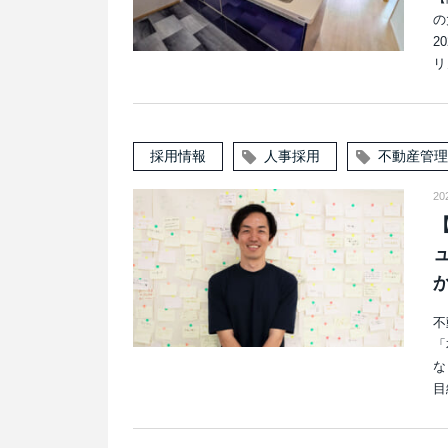
の
2
リ
採用情報
人事採用
不動産管理
2
不
「
な
目