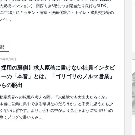
大規模マンション】 南西向き6階につき陽当たり良好な3LDK。
021年10月にキッチン・浴室・洗面化粧台・トイレ・建具交換等の
ノベ…
部
026年8月8日
【採用の裏側】求人原稿に書けない社員インタビ
ューの「本音」とは。「ゴリゴリのノルマ営業」
からの脱出
動産業界への転職を考える際、「未経験でも大丈夫だろうか」
本当に営業に集中できる環境なのだろうか」と不安に思う方も少
くないはずです。より、会社の中がより見えるように採用担当の
線でブログで書いてみ…