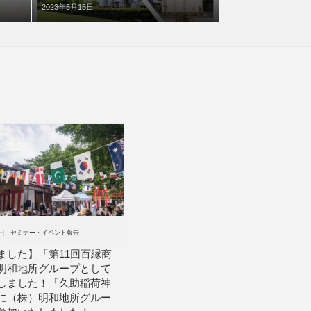
2023年5月15日
日
セミナー・イベント報告
ました】「第11回百縁商
明和地所グループとして
しました！「久助稲荷神
に（株）明和地所グルー