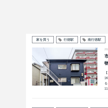
家を買う
行徳駅
南行徳駅
2
【
1
る
1