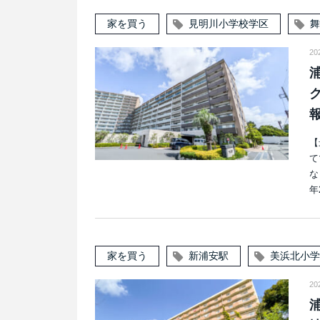
家を買う
見明川小学校学区
舞
2
【
て
な
年
家を買う
新浦安駅
美浜北小学
2