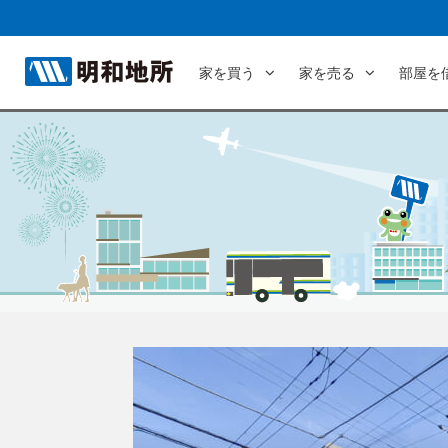
家を買う
家を売る
部屋を