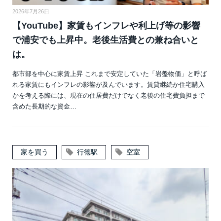
2026年7月26日
【YouTube】家賃もインフレや利上げ等の影響
で浦安でも上昇中。老後生活費との兼ね合いと
は。
都市部を中心に家賃上昇 これまで安定していた「岩盤物価」と呼ば
れる家賃にもインフレの影響が及んでいます。賃貸継続か住宅購入
かを考える際には、現在の住居費だけでなく老後の住宅費負担まで
含めた長期的な資金…
家を買う
行徳駅
空室