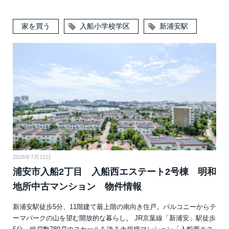
家を買う
入船小学校学区
新浦安駅
2026年7月21日
浦安市入船2丁目 入船西エステート2号棟 明和
地所中古マンション 物件情報
新浦安駅徒歩5分、11階建て最上階の南向き住戸。バルコニーからテ
ーマパークの山を望む開放的な暮らし。 JR京葉線「新浦安」駅徒歩