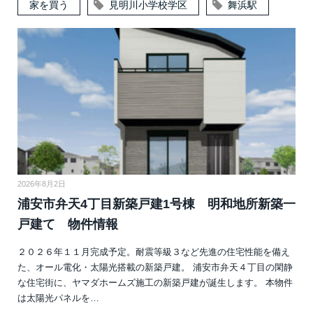
家を買う
見明川小学校学区
舞浜駅
2026年8月2日
浦安市弁天4丁目新築戸建1号棟 明和地所新築一
戸建て 物件情報
２０２６年１１月完成予定。耐震等級３など先進の住宅性能を備え
た、オール電化・太陽光搭載の新築戸建。 浦安市弁天４丁目の閑静
な住宅街に、ヤマダホームズ施工の新築戸建が誕生します。 本物件
は太陽光パネルを…