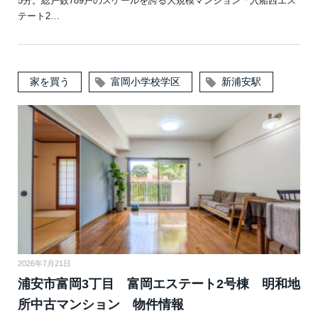
5分。総戸数789戸のスケールを誇る大規模マンション「入船西エス
テート2…
家を買う
富岡小学校学区
新浦安駅
2026年7月21日
浦安市富岡3丁目 富岡エステート2号棟 明和地
所中古マンション 物件情報