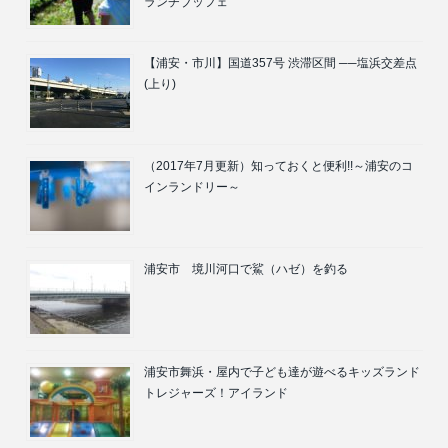
ランチブッフェ
【浦安・市川】国道357号 渋滞区間 ──塩浜交差点
(上り)
（2017年7月更新）知っておくと便利!!～浦安のコ
インランドリー～
浦安市 境川河口で鯊（ハゼ）を釣る
浦安市舞浜・屋内で子ども達が遊べるキッズランド
トレジャーズ！アイランド