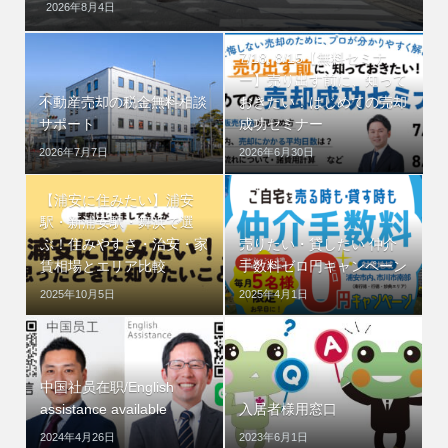
2026年8月4日
7/18, 8/15【無料セミナ
ー】売り出す前に、知って
不動産売却の税金無料相談
おきたい！はじめての売却
サポート
成功セミナー
2026年7月7日
2026年6月30日
【浦安に住みたい】浦安
駅・新浦安駅・舞浜で選
ぶ！住みやすさ・治安・家
売りたい・貸したい 仲介
賃相場とエリア比較
手数料ゼロ円キャンペーン
2025年10月5日
2025年4月1日
中国社员在职/English
assistance available
入居者様用窓口
2024年4月26日
2023年6月1日