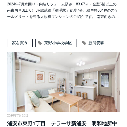
2024年7月水回り・内装リフォーム済み！83.67㎡・全室6帖以上の
南東向き3LDK！ JR総武線「稲毛駅」徒歩7分。総戸数634戸のスケ
ールメリットを誇る大規模マンションのご紹介です。 南東向きの…
家を買う
東野小学校学区
新浦安駅
2026年7月28日
浦安市東野1丁目 テラーサ新浦安 明和地所中