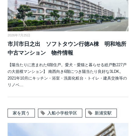
2026年7月25日
市川市日之出 ソフトタウン行徳A棟 明和地所
中古マンション 物件情報
【陽当たりに恵まれた6階住戸。愛犬・愛猫と暮らせる総戸数227戸
の大規模マンション】 南西向き6階につき陽当たり良好な3LDK。
2021年10月にキッチン・浴室・洗面化粧台・トイレ・建具交換等の
リノベ…
家を買う
入船小学校学区
新浦安駅