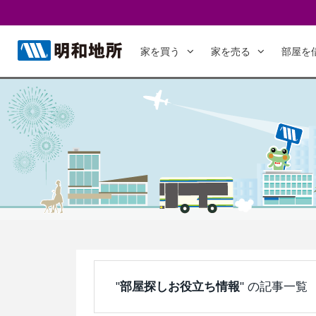
家を買う
家を売る
部屋を
"
部屋探しお役立ち情報
" の記事一覧