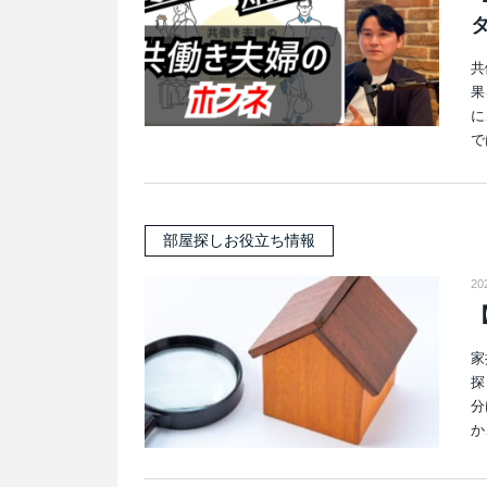
共
果
に
で
部屋探しお役立ち情報
20
家
探
分
か