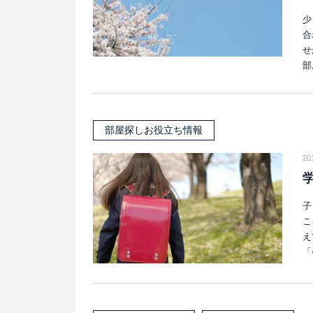
少
合
せ
部
部屋探しお役立ち情報
20
子
こ
え
「