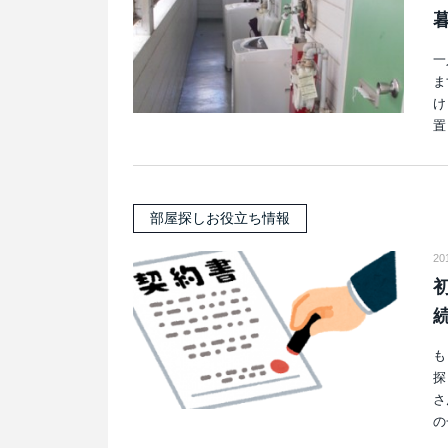
一
ま
け
置
部屋探しお役立ち情報
20
も
探
さ
の