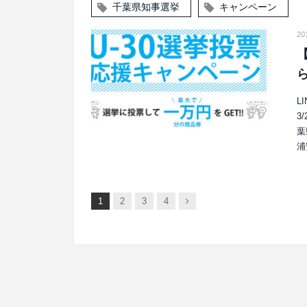
千葉県知事選挙
キャンペーン
20
L
3
葉
浦
次
1
2
3
4
へ