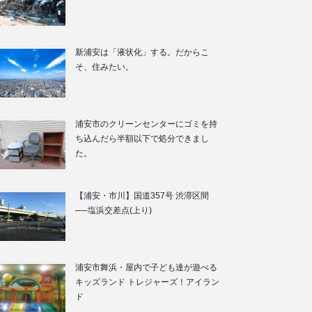
新浦安は「液状化」する。だからこ
そ、住みたい。
浦安市のクリーンセンターにゴミを持
ち込んだら半額以下で処分できまし
た。
【浦安・市川】国道357号 渋滞区間
──塩浜交差点(上り)
浦安市舞浜・屋内で子ども達が遊べる
キッズランド トレジャーズ！アイラン
ド