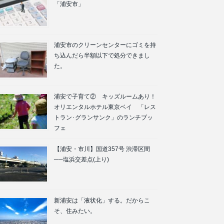
「浦安市」
浦安市のクリーンセンターにゴミを持
ち込んだら半額以下で処分できまし
た。
浦安で子育て② キッズルームあり！
オリエンタルホテル東京ベイ 「レス
トラン･グランサンク」のランチブッ
フェ
【浦安・市川】国道357号 渋滞区間
──塩浜交差点(上り)
新浦安は「液状化」する。だからこ
そ、住みたい。