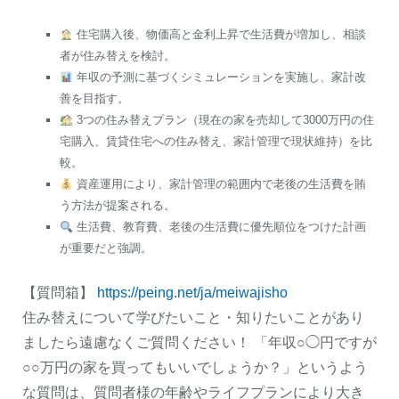
住宅購入後、物価高と金利上昇で生活費が増加し、相談
者が住み替えを検討。
年収の予測に基づくシミュレーションを実施し、家計改
善を目指す。
3つの住み替えプラン（現在の家を売却して3000万円の住
宅購入、賃貸住宅への住み替え、家計管理で現状維持）を比
較。
資産運用により、家計管理の範囲内で老後の生活費を賄
う方法が提案される。
生活費、教育費、老後の生活費に優先順位をつけた計画
が重要だと強調。
【質問箱】
https://peing.net/ja/meiwajisho
住み替えについて学びたいこと・知りたいことがあり
ましたら遠慮なくご質問ください！ 「年収○◯円ですが
○○万円の家を買ってもいいでしょうか？」というよう
な質問は、質問者様の年齢やライフプランにより大き