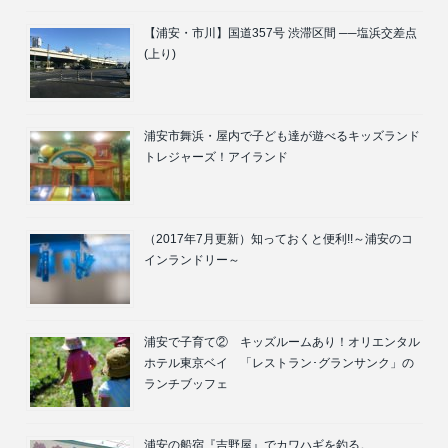
【浦安・市川】国道357号 渋滞区間 ──塩浜交差点
(上り)
浦安市舞浜・屋内で子ども達が遊べるキッズランド
トレジャーズ！アイランド
（2017年7月更新）知っておくと便利!!～浦安のコ
インランドリー～
浦安で子育て② キッズルームあり！オリエンタル
ホテル東京ベイ 「レストラン･グランサンク」の
ランチブッフェ
浦安の船宿『吉野屋』でカワハギを釣る。