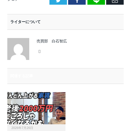
Facebook
E
メ
ー
ライターについて
ル
売買部 白石智広
Website
関連する記事
2026年7月26日