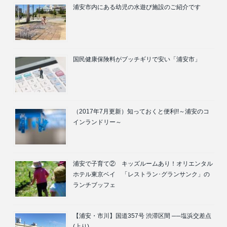
浦安市内にある幼児の水遊び施設のご紹介です
国民健康保険料がブッチギリで安い「浦安市」
（2017年7月更新）知っておくと便利!!～浦安のコ
インランドリー～
浦安で子育て② キッズルームあり！オリエンタル
ホテル東京ベイ 「レストラン･グランサンク」の
ランチブッフェ
【浦安・市川】国道357号 渋滞区間 ──塩浜交差点
(上り)