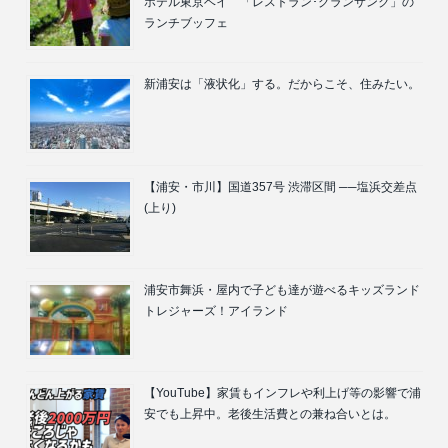
ホテル東京ベイ 「レストラン･グランサンク」の
ランチブッフェ
新浦安は「液状化」する。だからこそ、住みたい。
【浦安・市川】国道357号 渋滞区間 ──塩浜交差点
(上り)
浦安市舞浜・屋内で子ども達が遊べるキッズランド
トレジャーズ！アイランド
【YouTube】家賃もインフレや利上げ等の影響で浦
安でも上昇中。老後生活費との兼ね合いとは。