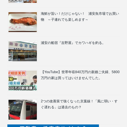
海鮮が旨い！だけじゃない！ 浦安魚市場でお買い
物 ～子連れでも楽しめます～
浦安の船宿『吉野屋』でカワハギを釣る。
【YouTube】世帯年収840万円の新婚ご夫婦、5800
万円の家は買ってはいけませんでした。
2つの改善策で強くなった京葉線！「風に弱い・す
ぐ遅れる」は過去のもの？