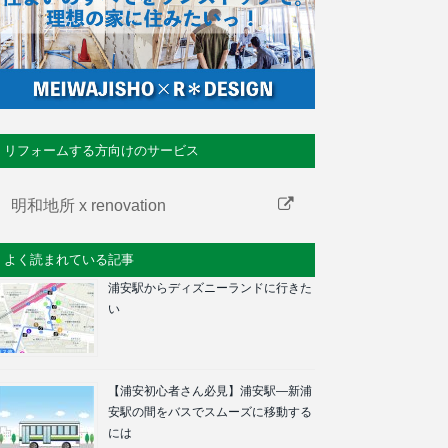
リフォームする方向けのサービス
明和地所 x renovation
よく読まれている記事
浦安駅からディズニーランドに行きた
い
【浦安初心者さん必見】浦安駅―新浦
安駅の間をバスでスムーズに移動する
には