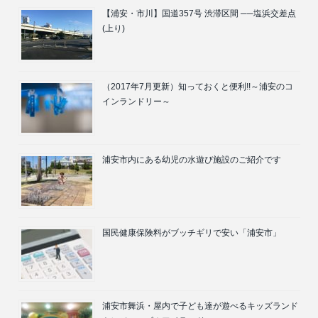
【浦安・市川】国道357号 渋滞区間 ──塩浜交差点
(上り)
（2017年7月更新）知っておくと便利!!～浦安のコ
インランドリー～
浦安市内にある幼児の水遊び施設のご紹介です
国民健康保険料がブッチギリで安い「浦安市」
浦安市舞浜・屋内で子ども達が遊べるキッズランド