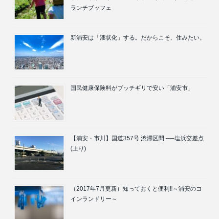
ランチブッフェ
新浦安は「液状化」する。だからこそ、住みたい。
国民健康保険料がブッチギリで安い「浦安市」
【浦安・市川】国道357号 渋滞区間 ──塩浜交差点
(上り)
（2017年7月更新）知っておくと便利!!～浦安のコ
インランドリー～