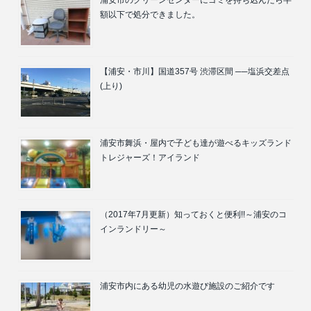
浦安市のクリーンセンターにゴミを持ち込んだら半
額以下で処分できました。
【浦安・市川】国道357号 渋滞区間 ──塩浜交差点
(上り)
浦安市舞浜・屋内で子ども達が遊べるキッズランド
トレジャーズ！アイランド
（2017年7月更新）知っておくと便利!!～浦安のコ
インランドリー～
浦安市内にある幼児の水遊び施設のご紹介です