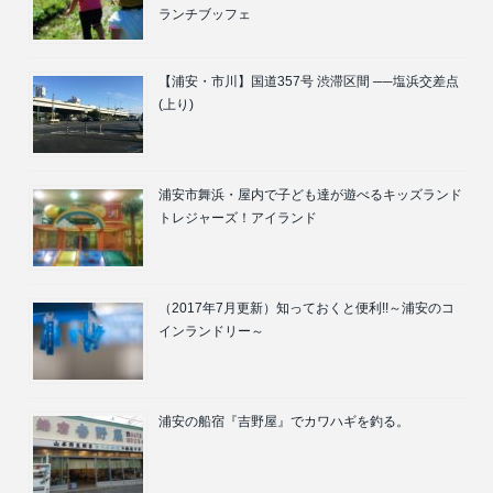
ランチブッフェ
【浦安・市川】国道357号 渋滞区間 ──塩浜交差点
(上り)
浦安市舞浜・屋内で子ども達が遊べるキッズランド
トレジャーズ！アイランド
（2017年7月更新）知っておくと便利!!～浦安のコ
インランドリー～
浦安の船宿『吉野屋』でカワハギを釣る。