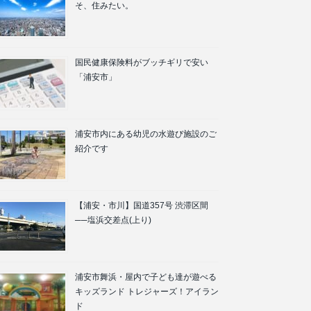
そ、住みたい。
国民健康保険料がブッチギリで安い
「浦安市」
浦安市内にある幼児の水遊び施設のご
紹介です
【浦安・市川】国道357号 渋滞区間
──塩浜交差点(上り)
浦安市舞浜・屋内で子ども達が遊べる
キッズランド トレジャーズ！アイラン
ド