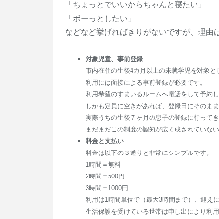
「ちょっとでいいからちゃんと寝たい」
「ボーっとしたい」
などなど挙げればきりがないですが、理由は
対象児童、事前登録
市内在住の生後4カ月以上の未就学児を対象と
利用には面接による事前登録が必要です。
利用希望のすまいるルームへ電話をして予約し
しかも定員に空きがあれば、登録日にそのまま
実際うちの生後７ヶ月の息子の登録に行ってき
まだまだこの制度の認知が広く成されていない
料金と支払い
料金は以下の３通りと非常にシンプルです。
1時間＝無料
2時間＝500円
3時間＝1000円
利用は1時間単位で（最大3時間まで）、迎えに
生活保護を受けている世帯は申し出により利用