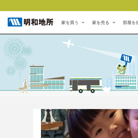
家を買う
家を売る
部屋を