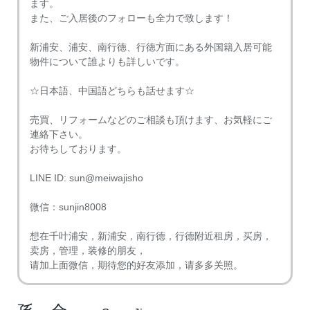
ます。
また、ご入居後のフォローも全力で致します！
新浦安、浦安、南行徳、行徳方面にある外国籍入居可能
物件について誰よりも詳しいです。
☆日本語、中国語どちらも話せます☆
売買、リフォームなどのご相談も頂けます、お気軽にご
連絡下さい。
お待ちしております。
LINE ID: sun@meiwajisho
微信：sunjin8008
想在千叶浦安，新浦安，南行德，行德附近租房，买房，
卖房，管理，装修的朋友，
请加上面微信，期待您的好友添加，请多多关照。