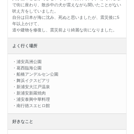
で街に座わり、散歩中の犬が震えながら聞いたことがない
吠え方をしていました。
自分は日本が海に沈み、死ぬと思いましたが、震災後に5
年以上かけて、
道や建物を修復し、震災前より綺麗な街になりました。
よく行く場所
・浦安高洲公園
・葛西臨海公園
・船橋アンデルセン公園
・舞浜イクスピアリ
・新浦安大江戸温泉
・新浦安新羅焼肉
・浦安泰興中華料理
・南行徳スエヒロ館
好きなこと