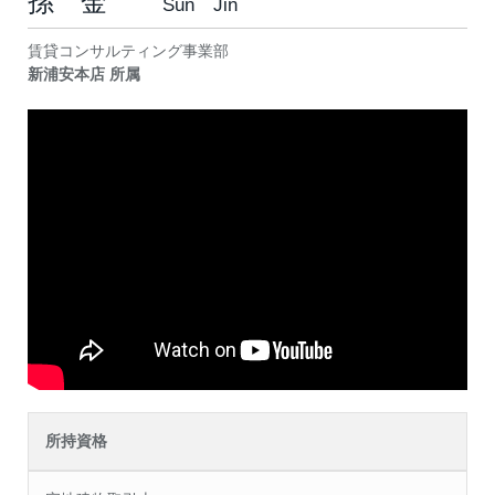
孫 金
Sun Jin
賃貸コンサルティング事業部
新浦安本店 所属
所持資格