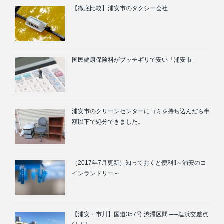
【徹底比較】浦安市のタクシー会社
国民健康保険料がブッチギリで安い「浦安市」
浦安市のクリーンセンターにゴミを持ち込んだら半
額以下で処分できました。
（2017年7月更新）知っておくと便利!!～浦安のコ
インランドリー～
【浦安・市川】国道357号 渋滞区間 ──塩浜交差点