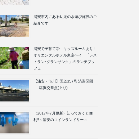
浦安市内にある幼児の水遊び施設のご
紹介です
浦安で子育て② キッズルームあり！
オリエンタルホテル東京ベイ 「レス
トラン･グランサンク」のランチブッ
フェ
【浦安・市川】国道357号 渋滞区間
──塩浜交差点(上り)
（2017年7月更新）知っておくと便
利!!～浦安のコインランドリー～