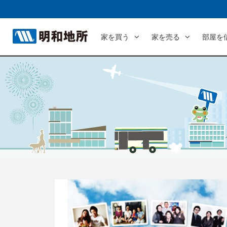
家を買う
家を売る
部屋を