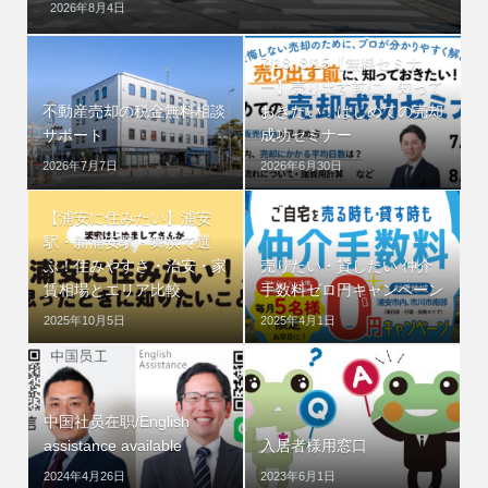
2026年8月4日
7/18, 8/15【無料セミナ
ー】売り出す前に、知って
不動産売却の税金無料相談
おきたい！はじめての売却
サポート
成功セミナー
2026年7月7日
2026年6月30日
【浦安に住みたい】浦安
駅・新浦安駅・舞浜で選
ぶ！住みやすさ・治安・家
売りたい・貸したい 仲介
賃相場とエリア比較
手数料ゼロ円キャンペーン
2025年10月5日
2025年4月1日
中国社员在职/English
assistance available
入居者様用窓口
2024年4月26日
2023年6月1日