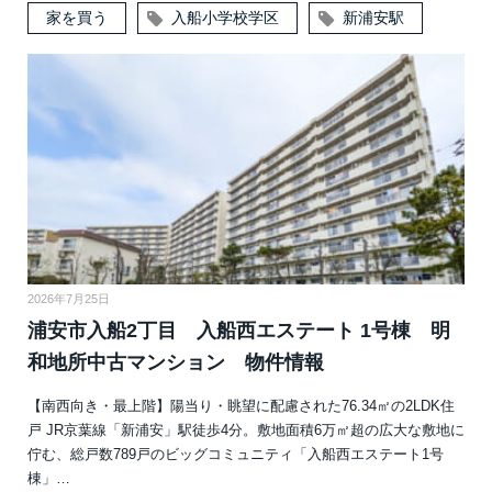
家を買う
入船小学校学区
新浦安駅
2026年7月25日
浦安市入船2丁目 入船西エステート 1号棟 明
和地所中古マンション 物件情報
【南西向き・最上階】陽当り・眺望に配慮された76.34㎡の2LDK住
戸 JR京葉線「新浦安」駅徒歩4分。敷地面積6万㎡超の広大な敷地に
佇む、総戸数789戸のビッグコミュニティ「入船西エステート1号
棟」…