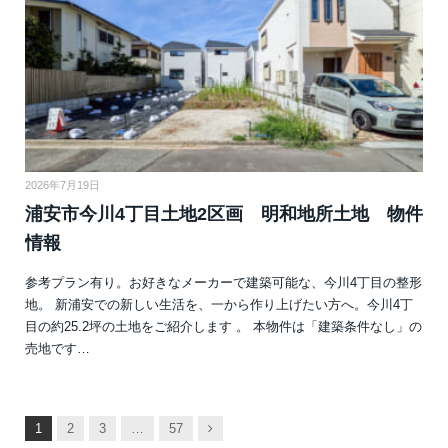
2026年7月19日
浦安市今川4丁目土地2区画 明和地所土地 物件
情報
参考プラン有り。お好きなメーカーで建築可能な、今川4丁目の整形
地。 新浦安での新しい生活を、一から作り上げたい方へ。今川4丁
目の約25.2坪の土地をご紹介します 。 本物件は「建築条件なし」の
売地です…
次
1
2
3
…
57