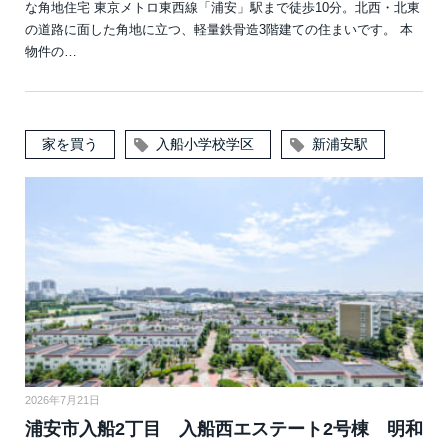
な角地住宅 東京メトロ東西線「浦安」駅まで徒歩10分。北西・北東
の道路に面した角地に立つ、軽量鉄骨造3階建ての住まいです。 本
物件の…
家を買う
入船小学校学区
新浦安駅
2026年7月21日
浦安市入船2丁目 入船西エステート2号棟 明和