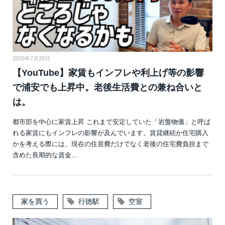
2026年7月26日
【YouTube】家賃もインフレや利上げ等の影響
で浦安でも上昇中。老後生活費との兼ね合いと
は。
都市部を中心に家賃上昇 これまで安定していた「岩盤物価」と呼ば
れる家賃にもインフレの影響が及んでいます。賃貸継続か住宅購入
かを考える際には、現在の住居費だけでなく老後の住宅費負担まで
含めた長期的な資金…
家を買う
行徳駅
空室