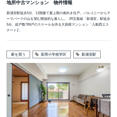
地所中古マンション 物件情報
新浦安駅徒歩5分、11階建て最上階の南向き住戸。バルコニーからテ
ーマパークの山を望む開放的な暮らし。 JR京葉線「新浦安」駅徒歩
5分。総戸数789戸のスケールを誇る大規模マンション「入船西エス
テート2…
家を買う
富岡小学校学区
新浦安駅