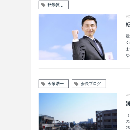
転勤貸し
20
最
く
ま
な
今泉浩一
会長ブログ
20
（
2