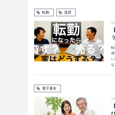
転勤
賃貸
2
転
理
い
な
電子署名
20