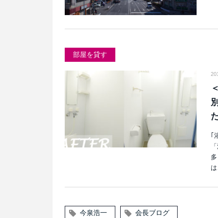
部屋を貸す
20
｢
「
多
は
今泉浩一
会長ブログ