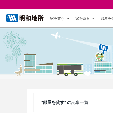
家を買う
家を売る
部屋を
"
部屋を貸す
" の記事一覧