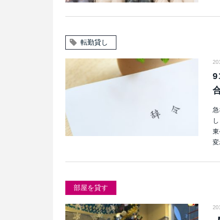
転勤貸し
2
急
し
東
変
部屋を貸す
20