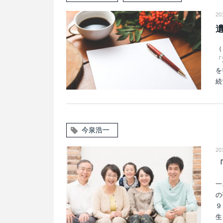
20
（
「
を
続
今泉浩一
20
一
の
９
生