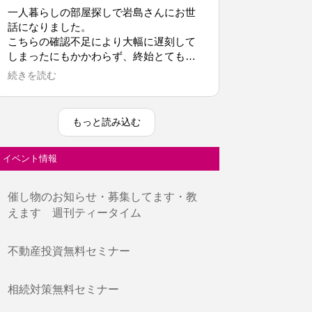
一人暮らしの部屋探しで岩島さんにお世
話になりました。
こちらの確認不足により大幅に遅刻して
しまったにもかかわらず、終始とても丁
寧に対応していただきました。
続きを読む
予算や希望エリア、その他の条件をしっ
かりと考慮したうえで物件をご提案いた
だき、さらに各物件の良い点だけでな
もっと読み込む
く、気になる点や注意すべき点について
も率直に説明してくださったため、安心
して検討することができました。
イベント情報
今回はさまざまな事情を考慮し、別の場
所で契約することになりましたが、今後
催し物のお知らせ・募集してます・教
新浦安への引っ越しを検討する際には、
えます 週刊ティータイム
ぜひまた岩島さんにお願いできたら嬉し
いです。
不動産投資無料セミナー
この度は本当にありがとうござました。
相続対策無料セミナー