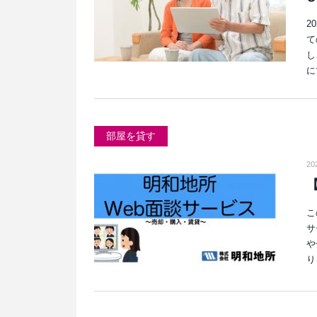
2
て
し
に
部屋を貸す
20
こ
サ
や
り