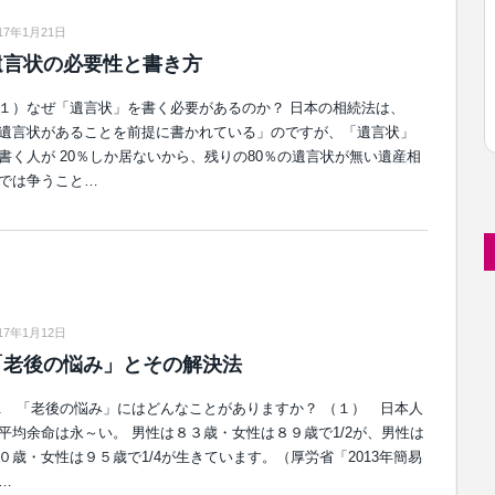
17年1月21日
遺言状の必要性と書き方
１）なぜ「遺言状」を書く必要があるのか？ 日本の相続法は、
遺言状があることを前提に書かれている」のですが、「遺言状」
書く人が 20％しか居ないから、残りの80％の遺言状が無い遺産相
では争うこと…
17年1月12日
「老後の悩み」とその解決法
. 「老後の悩み」にはどんなことがありますか？ （１） 日本人
平均余命は永～い。 男性は８３歳・女性は８９歳で1/2が、男性は
０歳・女性は９５歳で1/4が生きています。（厚労省「2013年簡易
…