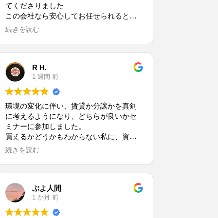
てくださりました
この会社なら安心してお任せられると心
から感謝しております
続きを読む
R H.
1 週間 前
環境の変化に伴い、賃貸か分譲かを真剣
に考えるようになり、どちらが良いかセ
ミナーに参加しました。
買えるかどうかもわからない私に、資金
計画から物件紹介まで本当に寄り添って
続きを読む
対応していただき、安心して購入する決
意が固まりました。
大きな買い物なので、申し込み直前で不
安になってやめたり、でもまた欲しくな
ぶよ人間
ったり面倒な客だったと思います。
1 か月 前
それでも最後まで寄り添っていただけた