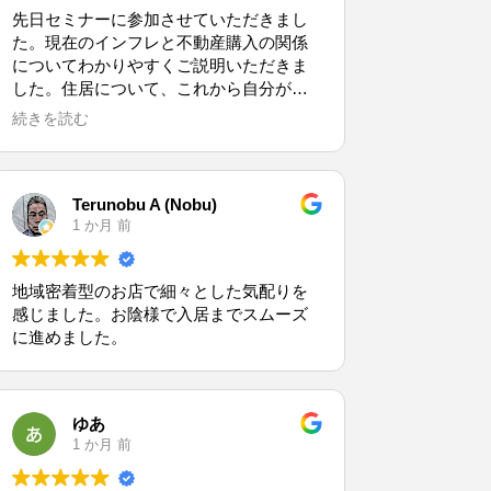
こと、本当に感謝しています。
先日セミナーに参加させていただきまし
他の不動産屋さんにでも同じ物件を見て
た。現在のインフレと不動産購入の関係
いただりしたのですが、やはり全然違い
についてわかりやすくご説明いただきま
ました。
した。住居について、これから自分が考
本当に無理なく購入できるのか、そのラ
えるべき事を明確にできました。スタッ
イフプランを数値で明確に示していただ
続きを読む
フの皆さんも感じが良く、また機会があ
けたことが本当に良かったです。
ればお世話になりたいと考えておりま
す。
Terunobu A (Nobu)
1 か月 前
地域密着型のお店で細々とした気配りを
感じました。お陰様で入居までスムーズ
に進めました。
ゆあ
1 か月 前