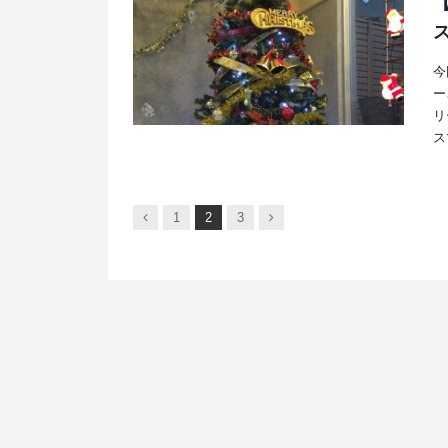
今
ー
リ
ス
前
次
1
2
3
へ
へ