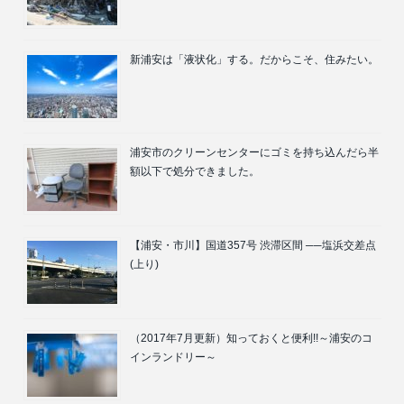
新浦安は「液状化」する。だからこそ、住みたい。
浦安市のクリーンセンターにゴミを持ち込んだら半
額以下で処分できました。
【浦安・市川】国道357号 渋滞区間 ──塩浜交差点
(上り)
（2017年7月更新）知っておくと便利!!～浦安のコ
インランドリー～