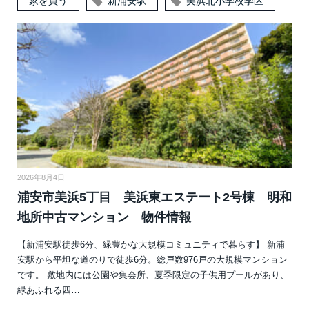
家を買う
新浦安駅
美浜北小学校学区
2026年8月4日
浦安市美浜5丁目 美浜東エステート2号棟 明和
地所中古マンション 物件情報
【新浦安駅徒歩6分、緑豊かな大規模コミュニティで暮らす】 新浦
安駅から平坦な道のりで徒歩6分。総戸数976戸の大規模マンション
です。 敷地内には公園や集会所、夏季限定の子供用プールがあり、
緑あふれる四…