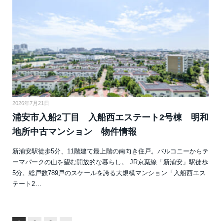
2026年7月21日
浦安市入船2丁目 入船西エステート2号棟 明和
地所中古マンション 物件情報
新浦安駅徒歩5分、11階建て最上階の南向き住戸。バルコニーからテ
ーマパークの山を望む開放的な暮らし。 JR京葉線「新浦安」駅徒歩
5分。総戸数789戸のスケールを誇る大規模マンション「入船西エス
テート2…