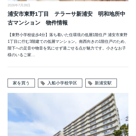
2026年7月28日
浦安市東野1丁目 テラーサ新浦安 明和地所中
古マンション 物件情報
【東野小学校徒歩4分】落ち着いた住環境の低層1階住戸 浦安市東野
1丁目に佇む3階建ての低層マンション。南西向きの1階住戸のため、
階下への足音や物音を気にせず過ごせる点が魅力です。小さなお子
様のいるご家…
家を買う
入船小学校学区
新浦安駅