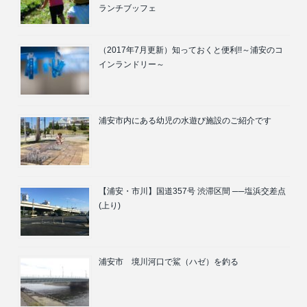
ランチブッフェ
（2017年7月更新）知っておくと便利!!～浦安のコ
インランドリー～
浦安市内にある幼児の水遊び施設のご紹介です
【浦安・市川】国道357号 渋滞区間 ──塩浜交差点
(上り)
浦安市 境川河口で鯊（ハゼ）を釣る