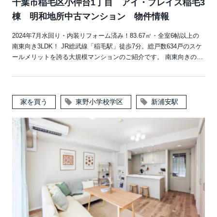
千葉市稲毛区小仲台1丁目 アイ・プレイス稲毛3
棟 明和地所中古マンション 物件情報
2024年7月水回り・内装リフォーム済み！83.67㎡・全室6帖以上の
南東向き3LDK！ JR総武線「稲毛駅」徒歩7分。総戸数634戸のスケ
ールメリットを誇る大規模マンションのご紹介です。 南東向きの…
家を買う
東野小学校学区
新浦安駅