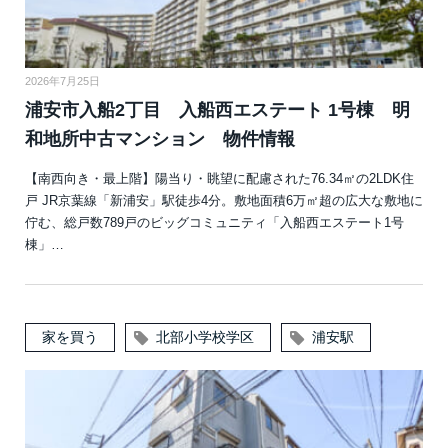
2026年7月25日
浦安市入船2丁目 入船西エステート 1号棟 明
和地所中古マンション 物件情報
【南西向き・最上階】陽当り・眺望に配慮された76.34㎡の2LDK住
戸 JR京葉線「新浦安」駅徒歩4分。敷地面積6万㎡超の広大な敷地に
佇む、総戸数789戸のビッグコミュニティ「入船西エステート1号
棟」…
家を買う
北部小学校学区
浦安駅