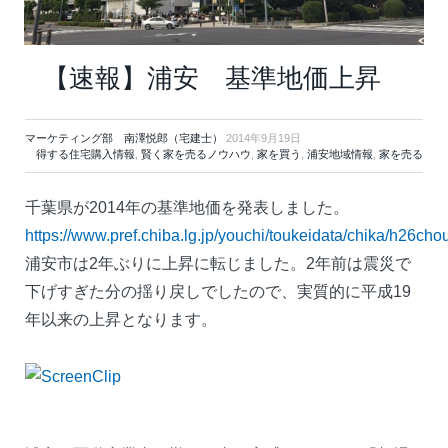
【速報】浦安 基準地価上昇
マーケティング部 南澤悦郎（宅建士）
2014年9月19日
得する住宅購入情報
,
賢く家を売るノウハウ
,
家を買う
,
浦安地域情報
,
家を売る
千葉県が2014年の基準地価を発表しました。
https://www.pref.chiba.lg.jp/youchi/toukeidata/chika/h26cho
浦安市は2年ぶりに上昇に転じました。2年前は震災で
下げすぎた分の揺り戻しでしたので、実質的に平成19
年以来の上昇となります。