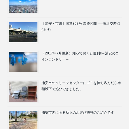
【浦安・市川】国道357号 渋滞区間 ──塩浜交差点
(上り)
（2017年7月更新）知っておくと便利!!～浦安のコ
インランドリー～
浦安市のクリーンセンターにゴミを持ち込んだら半
額以下で処分できました。
浦安市内にある幼児の水遊び施設のご紹介です