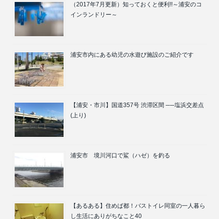
（2017年7月更新）知っておくと便利!!～浦安のコ
インランドリー～
浦安市内にある幼児の水遊び施設のご紹介です
【浦安・市川】国道357号 渋滞区間 ──塩浜交差点
(上り)
浦安市 境川河口で鯊（ハゼ）を釣る
【あるある】住めば都！バストイレ同室の一人暮ら
し生活にありがちなこと40