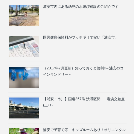
浦安市内にある幼児の水遊び施設のご紹介です
国民健康保険料がブッチギリで安い「浦安市」
（2017年7月更新）知っておくと便利!!～浦安のコ
インランドリー～
【浦安・市川】国道357号 渋滞区間 ──塩浜交差点
(上り)
浦安で子育て② キッズルームあり！オリエンタル