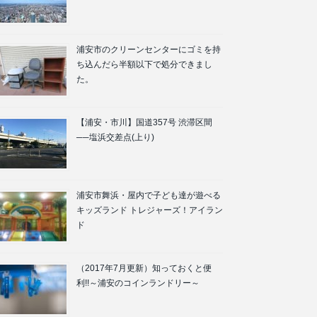
浦安市のクリーンセンターにゴミを持
ち込んだら半額以下で処分できまし
た。
【浦安・市川】国道357号 渋滞区間
──塩浜交差点(上り)
浦安市舞浜・屋内で子ども達が遊べる
キッズランド トレジャーズ！アイラン
ド
（2017年7月更新）知っておくと便
利!!～浦安のコインランドリー～