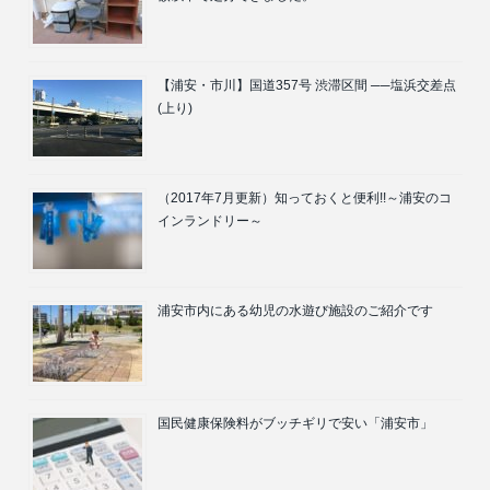
【浦安・市川】国道357号 渋滞区間 ──塩浜交差点
(上り)
（2017年7月更新）知っておくと便利!!～浦安のコ
インランドリー～
浦安市内にある幼児の水遊び施設のご紹介です
国民健康保険料がブッチギリで安い「浦安市」