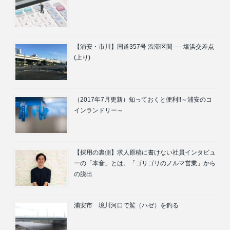
【浦安・市川】国道357号 渋滞区間 ──塩浜交差点
(上り)
（2017年7月更新）知っておくと便利!!～浦安のコ
インランドリー～
【採用の裏側】求人原稿に書けない社員インタビュ
ーの「本音」とは。「ゴリゴリのノルマ営業」から
の脱出
浦安市 境川河口で鯊（ハゼ）を釣る