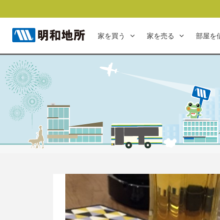
家を買う
家を売る
部屋を