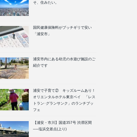
そ、住みたい。
国民健康保険料がブッチギリで安い
「浦安市」
浦安市内にある幼児の水遊び施設のご
紹介です
浦安で子育て② キッズルームあり！
オリエンタルホテル東京ベイ 「レス
トラン･グランサンク」のランチブッ
フェ
【浦安・市川】国道357号 渋滞区間
──塩浜交差点(上り)