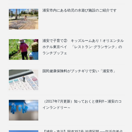
浦安市内にある幼児の水遊び施設のご紹介です
浦安で子育て② キッズルームあり！オリエンタル
ホテル東京ベイ 「レストラン･グランサンク」の
ランチブッフェ
国民健康保険料がブッチギリで安い「浦安市」
（2017年7月更新）知っておくと便利!!～浦安のコ
インランドリー～
【浦安・市川】国道357号 渋滞区間 ──塩浜交差点