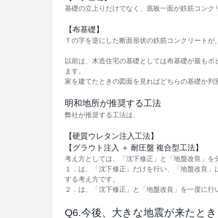
基礎の立上りだけでなく、底板一面が鉄筋コンク
【布基礎】
Ｔの字を逆にした断面形状の鉄筋コンクリートが
以前は、木造住宅の基礎としては布基礎が最もポ
ます。
家を建てたときの図面を見ればどちらの基礎か判
明和地所が推奨する工法
弊社が推奨する工法は、
【硬質ウレタン注入工法】
【グラウト注入 ＋ 耐圧盤 複合型工法】
考え方としては、「沈下修正」と「地盤改良」を
１．は、「沈下修正」だけを行い、「地盤改良」
する考え方です。
２．は、「沈下修正」と「地盤改良」を一度に行
Q6.今後、大きな地震が来たと