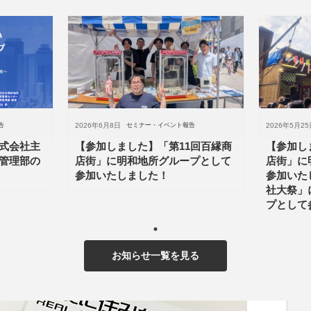
告
2026年6月8日
セミナー・イベント報告
2026年5月25
式会社主
【参加しました】「第11回百縁商
【参加し
管理部の
店街」に明和地所グループとして
店街」に
参加いたしました！
参加いた
社大祭」
プとして
お知らせ一覧を見る