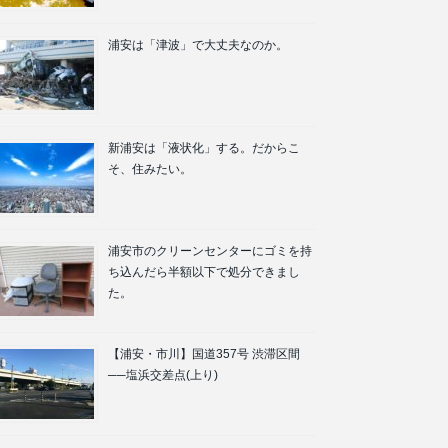
浦安は「津波」で大丈夫なのか。
新浦安は「液状化」する。だからこ
そ、住みたい。
浦安市のクリーンセンターにゴミを持
ち込んだら半額以下で処分できまし
た。
【浦安・市川】国道357号 渋滞区間
──塩浜交差点(上り)