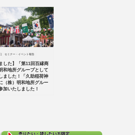
日
セミナー・イベント報告
ました】「第11回百縁商
明和地所グループとして
しました！「久助稲荷神
に（株）明和地所グルー
参加いたしました！