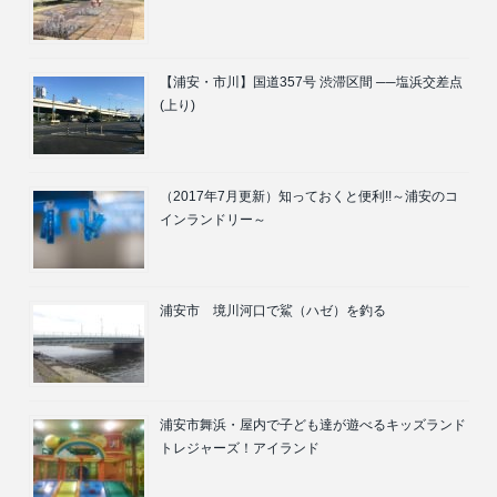
【浦安・市川】国道357号 渋滞区間 ──塩浜交差点
(上り)
（2017年7月更新）知っておくと便利!!～浦安のコ
インランドリー～
浦安市 境川河口で鯊（ハゼ）を釣る
浦安市舞浜・屋内で子ども達が遊べるキッズランド
トレジャーズ！アイランド