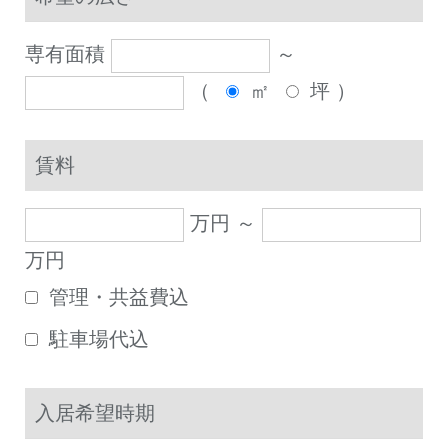
専有面積
～
（
㎡
坪
）
賃料
万円 ～
万円
管理・共益費込
駐車場代込
入居希望時期