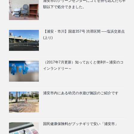
浦安市のクリーンセンターにゴミを持ち込んだら半
額以下で処分できました。
【浦安・市川】国道357号 渋滞区間 ──塩浜交差点
(上り)
（2017年7月更新）知っておくと便利!!～浦安のコ
インランドリー～
浦安市内にある幼児の水遊び施設のご紹介です
国民健康保険料がブッチギリで安い「浦安市」