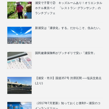
浦安で子育て② キッズルームあり！オリエンタル
ホテル東京ベイ 「レストラン･グランサンク」の
ランチブッフェ
新浦安は「液状化」する。だからこそ、住みたい。
国民健康保険料がブッチギリで安い「浦安市」
【浦安・市川】国道357号 渋滞区間 ──塩浜交差点
(上り)
（2017年7月更新）知っておくと便利!!～浦安のコ
インランドリー～