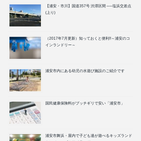
【浦安・市川】国道357号 渋滞区間 ──塩浜交差点
(上り)
（2017年7月更新）知っておくと便利!!～浦安のコ
インランドリー～
浦安市内にある幼児の水遊び施設のご紹介です
国民健康保険料がブッチギリで安い「浦安市」
浦安市舞浜・屋内で子ども達が遊べるキッズランド