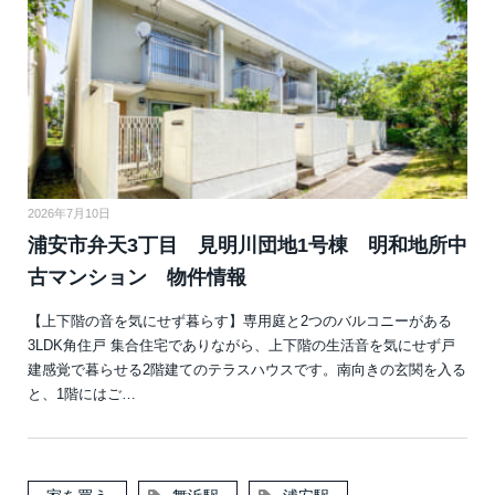
2026年7月10日
浦安市弁天3丁目 見明川団地1号棟 明和地所中
古マンション 物件情報
【上下階の音を気にせず暮らす】専用庭と2つのバルコニーがある
3LDK角住戸 集合住宅でありながら、上下階の生活音を気にせず戸
建感覚で暮らせる2階建てのテラスハウスです。南向きの玄関を入る
と、1階にはご…