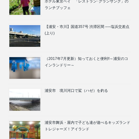
ホテル東京ベイ 「レストラン･グランサンク」の
ランチブッフェ
【浦安・市川】国道357号 渋滞区間 ──塩浜交差点
(上り)
（2017年7月更新）知っておくと便利!!～浦安のコ
インランドリー～
浦安市 境川河口で鯊（ハゼ）を釣る
浦安市舞浜・屋内で子ども達が遊べるキッズランド
トレジャーズ！アイランド