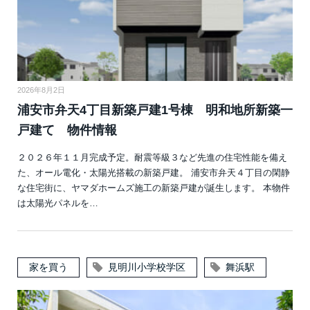
2026年8月2日
浦安市弁天4丁目新築戸建1号棟 明和地所新築一
戸建て 物件情報
２０２６年１１月完成予定。耐震等級３など先進の住宅性能を備え
た、オール電化・太陽光搭載の新築戸建。 浦安市弁天４丁目の閑静
な住宅街に、ヤマダホームズ施工の新築戸建が誕生します。 本物件
は太陽光パネルを…
家を買う
見明川小学校学区
舞浜駅