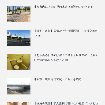
浦安市内にある幼児の水遊び施設のご紹介です
【浦安・市川】国道357号 渋滞区間 ──塩浜交差点
(上り)
【あるある】住めば都！バストイレ同室の一人暮ら
し生活にありがちなこと40
浦安市 境川河口で鯊（ハゼ）を釣る
【採用の裏側】求人原稿に書けない社員インタビュ